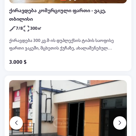
ქირავდება კომერციული ფართი - ვაკე,
თბილისი
7/8
300㎡
ქირავდება 300 კვ.მ-ის დუპლექსის ტიპის საოფისე
ფართი ვაკეში, მცხეთის ქუჩაზე, ახალაშენებულ
კორპუსში, მე-7 სართულზე, 6 ოთახი, ახალი
3.000 $
რემონტით, ცენტრალური გათბობით,
კონდიცირებით, 3 სველი წერტილით,
ინტერნეტით, 6 აივნით (4 ვერანდით) ლამაზი
ხედებით, ავტოფარეხით, დაცვით კორპუსში