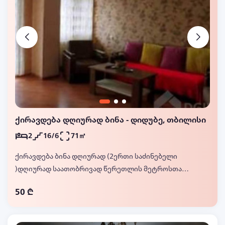
ქირავდება დღიურად ბინა - დიდუბე, თბილისი
2
16/6
71㎡
ქირავდება ბინა დღიურად (2ერთი საძინებელი
)დღიურად საათობრივად წერეთლის მეტროსთან
ახლოს madonaldtan ზედ წერეთელზე N47
50 ₾
პანთეონის ეკლესიის პირდაპირ ახალ აშენებულ ბ
ი ბ ლ უ ს ი ს კორპუსში ლამაზი ხედებით.... ახალი
რემონტით , კომფორტული და მყუდრო ბინა.