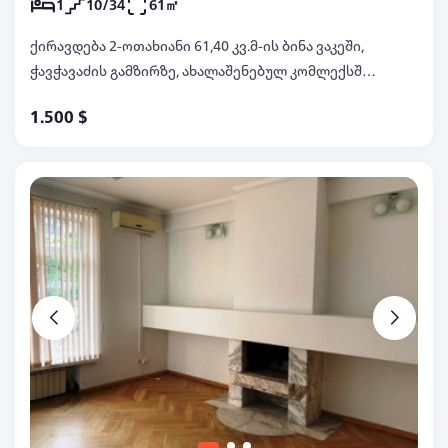
1
10/34
61㎡
ქირავდება 2-ოთახიანი 61,40 კვ.მ-ის ბინა ვაკეში,
ჭავჭავაძის გამზირზე, ახალაშენებულ კომლექსში
Axis Tower, ახალი რემონტით, ცენტრალური
1.500 $
გათბობით, კონდიციონერით, ყველანაირი ავეჯით
და ტექნიკით, კომპლექსში არის დაცვა, საცურაო
აუზი, სატრენაჟორო დარბაზი, პარკინგი, ტელ:
599047067, 597032299 ანა