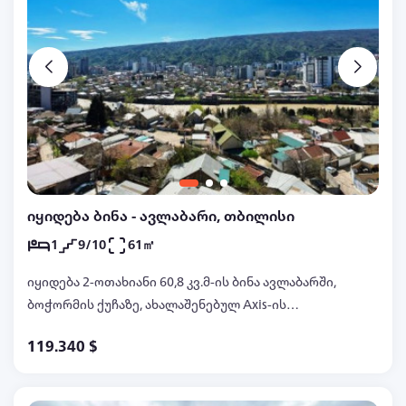
კორპუსში, ტელ: 599047067, 597032299 ანა
იყიდება ბინა - ავლაბარი, თბილისი
1
9/10
61㎡
იყიდება 2-ოთახიანი 60,8 კვ.მ-ის ბინა ავლაბარში,
ბოჭორმის ქუჩაზე, ახალაშენებულ Axis-ის
კორპუსში, მე-9 სართულზე, მწვანე კარკასის
119.340 $
მდგომარეობაში, დიდი აივნით ლამაზი ხედით,
ტელ: 597222900, 597032299 სლავა