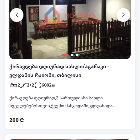
ქირავდება დღიურად სახლი/აგარაკი -
გლდანის რაიონი, თბილისი
2
2/2
6002㎡
ქირავდება დღიურად,2 სართულიანი სახლი
წვეულებებისთვის,ქვემო მამკოდაში,გლდანიდან
10 წუთის სავალზე,სახლში არის ყველა საჭირო
200 ₾
ნივთი,ავეჯი,ჭურჭელი,მაყალი შამფურები,
მუსიკალური ბლუთუზ დინამიკი,ხმაურზე და
მუსიკაზე შეზღუდვა არაა,სხვა დეტალური