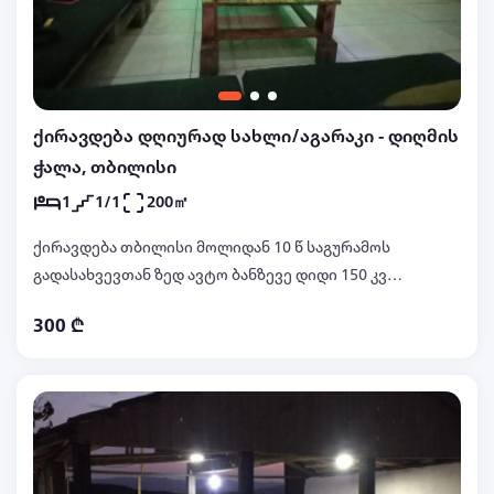
ქირავდება დღიურად სახლი/აგარაკი - დიღმის
ჭალა, თბილისი
1
1/1
200㎡
ქირავდება თბილისი მოლიდან 10 წ საგურამოს
გადასახვევთან ზედ ავტო ბანზევე დიდი 150 კვ
წვეულების სივრცე ბარით , დიდი ორი დინამიკით ,
300 ₾
ლაზერი და სასცენო განათებებით , მაყალი
საცეცხლური , ბუხარი, არ გვყავს სამეზობლო
ხმაურზე არ გვაქ შეზღუდვა. შესაძლებელია 60 70
სტუმრის მიღება