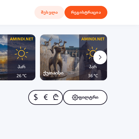
შესვლა
რეგისტრაცია
AMINDI.NET
AMINDI.NET
პარ
პარ
ქუთაისი
ყაზბეგი
26 °C
36 °C
$
€
₾
ფილტრი