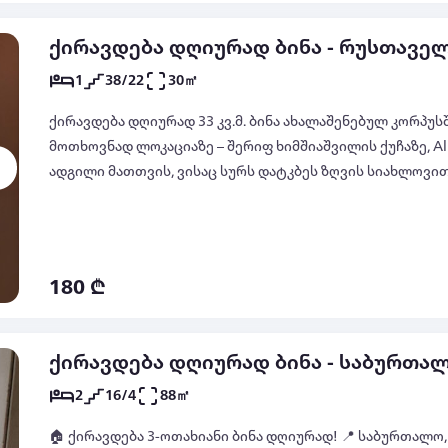
ქირავდება დღიურად ბინა - რუსთაველ
1
38/22
30㎡
ქირავდება დღიურად 33 კვ.მ. ბინა ახალაშენებულ კორპუს
მოთხოვნად ლოკაციაზე – შერიფ ხიმშიაშვილის ქუჩაზე, All
ადგილი მათთვის, ვისაც სურს დატკბეს ზღვის სიახლოვი
ქალაქის თანამედროვე ინფრასტრუქტურით. ბინიდან მარ
რესტორნები, სავაჭრო ცენტრები და გასართობი ობიექტებ
გარემონტებული, თანამედროვე დიზაინით და აღჭურვილი
ტექნიკით კომფორტული დასვენებისთვის. მას აქვს სტუდ
180 ₾
ზონით, ცალკე საძინებელი ზონა, სრულად აღჭურვილი სვე
შეგიძლიათ ისიამოვნოთ ქალაქის ხედებით. ბინაში დაგხვ
ტექნიკა, კონდიციონერი , უფასო Wi-Fi და ტელევიზორი 
ქირავდება დღიურად ბინა - საბურთა
(ჭურჭელი, მაცივარი, გაზქურა, მიკრო-დალღური ღუმელი)
2
16/4
88㎡
ეს კომპაქტური და მყუდრო ბინა იდეალურია წყვილებისთვ
ინდივიდუალური მოგზაურებისთვის.
🏠 ქირავდება 3-ოთახიანი ბინა დღიურად! 📍 საბურთალო, შარტავას ქ. 37 🛏️ 2 საძინებელი 🛋️ 3-