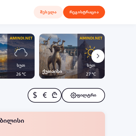
შესვლა
რეგისტრაცია
AMINDI.NET
AMINDI.NET
ხუთ
ხუთ
ქუთაისი
ყაზბეგი
26 °C
27 °C
$
€
₾
ფილტრი
თბილისი