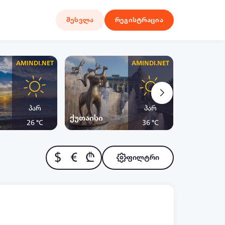
შესვლა
რეგისტრაცია
AMINDI.NET
AMINDI.NET
პარ
პარ
ქუთაისი
ყაზბეგი
26 °C
36 °C
$
€
₾
ფილტრი