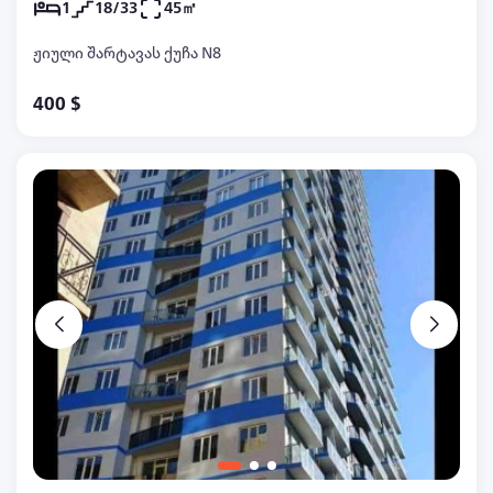
1
18/33
45㎡
ჟიული შარტავას ქუჩა N8
400 $