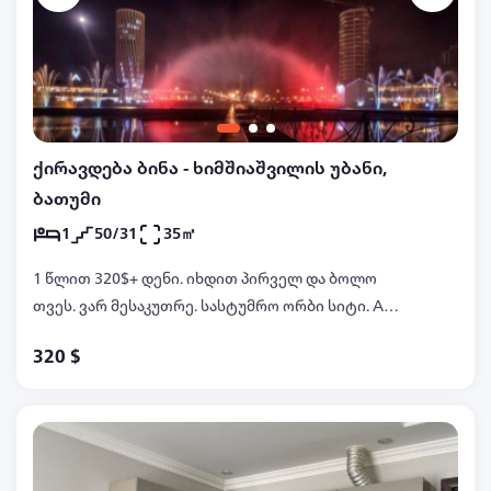
ქირავდება ბინა - ხიმშიაშვილის უბანი,
ბათუმი
1
50/31
35㎡
1 წლით 320$+ დენი. იხდით პირველ და ბოლო
თვეს. ვარ მესაკუთრე. სასტუმრო ორბი სიტი. A
ბლოკი. ხედი ზღვაზე. ტეკნიკა და ჭურჭელი. დიდი
320 $
მაცივარი. სარეცხის მანკანა. არ დარეკოთ გთხოვთ
მოიწეროთ !!!!! Whats app . telegram. +
995599267758 რუ. ენ. გე