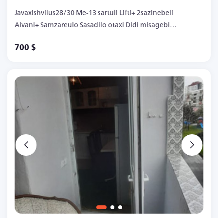
Javaxishvilus28/30 Me-13 sartuli Lifti+ 2sazinebeli
Aivani+ Samzareulo Sasadilo otaxi Didi misagebi
700$
700 $