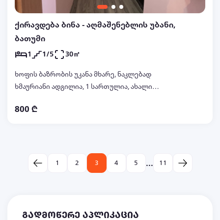
ქირავდება ბინა - აღმაშენებლის უბანი,
ბათუმი
1
1/5
30㎡
ხოფის ბაზრობის უკანა მხარე, ნაკლებად
ხმაურიანი ადგილია, 1 სართულია, ახალი
გარემონტებული, გამართულად მუშაობს გათბობა
800 ₾
თბილი წყალი, კონდიციონერი. ჭურჭელი ლოგინი
ადგილზეა, საძინებელი ცალკე, მოწესრიგებული
სუფთა ბინა, გამოდგება ოჯახისთვის
საცხოვრებლად.
...
1
2
3
4
5
11
გადმოწერე აპლიკაცია