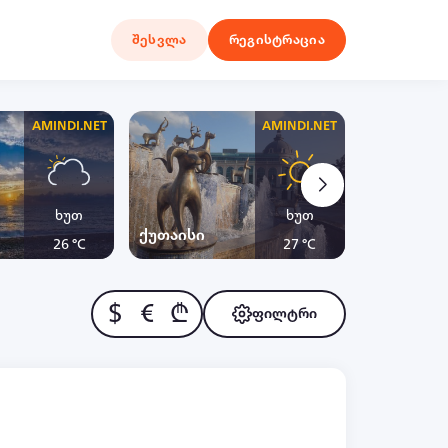
შესვლა
რეგისტრაცია
AMINDI.NET
AMINDI.NET
ხუთ
ხუთ
ქუთაისი
ყაზბეგი
26 °C
27 °C
$
€
₾
ფილტრი