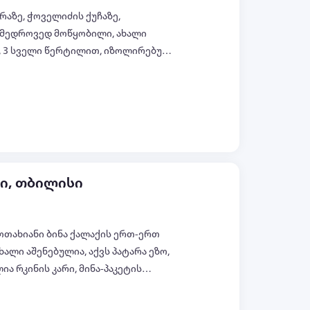
ერაზე, ჭოველიძის ქუჩაზე,
ნამედროვედ მოწყობილი, ახალი
, 3 სველი წერტილით, იზოლირებული
ებით, ვერანდით ულამაზსი ხედით
ყველა ფოტო (+9)
ნი, თბილისი
ოთახიანი ბინა ქალაქის ერთ-ერთ
ხალი აშენებულია, აქვს პატარა ეზო,
ა რკინის კარი, მინა-პაკეტის
წერტილები მაღალი ხარისხის
ყველა ფოტო (+6)
მფორტულ და მშვიდ საცხოვრებელს