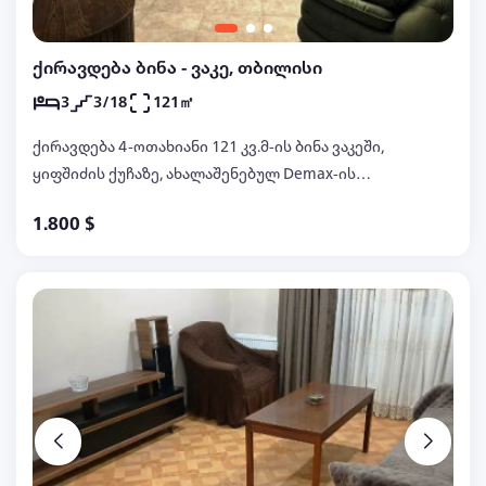
ქირავდება ბინა - ვაკე, თბილისი
3
3/18
121㎡
ქირავდება 4-ოთახიანი 121 კვ.მ-ის ბინა ვაკეში,
ყიფშიძის ქუჩაზე, ახალაშენებულ Demax-ის
კორპუსში, მე-3 სართულზე, ახალი რემონტით,
1.800 $
ცენტრალური გათბობით, კონდიციონერებით,
ავეჯით, ტექნიკით, ინტერნეტით, 2 დიდი აივნით,
დაცვით, ტელ: 597222900, 597032299 სლავა