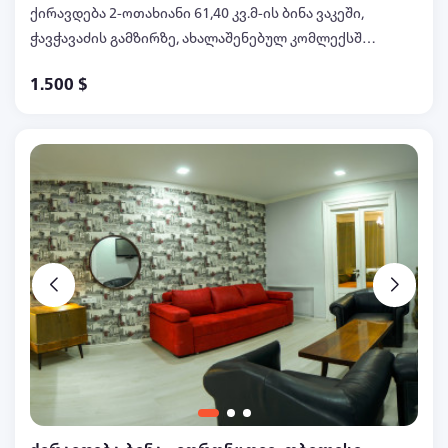
ქირავდება 2-ოთახიანი 61,40 კვ.მ-ის ბინა ვაკეში,
ჭავჭავაძის გამზირზე, ახალაშენებულ კომლექსში
Axis Tower, ახალი რემონტით, ცენტრალური
1.500 $
გათბობით, კონდიციონერით, ყველანაირი ავეჯით
და ტექნიკით, კომპლექსში არის დაცვა, საცურაო
აუზი, სატრენაჟორო დარბაზი, პარკინგი, ტელ:
599047067, 597032299 ანა