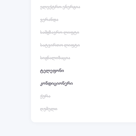
ელექტრო ენერგია
ვერანდა
სამგზავრო ლიფტი
სატვირთო ლიფტი
სიგნალიზაცია
ტელეფონი
კონდიციონერი
ქურა
ღუმელი