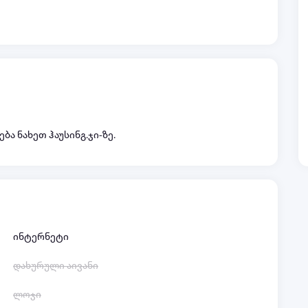
ბა ნახეთ ჰაუსინგ.ჯი-ზე.
ინტერნეტი
დახურული აივანი
ლოჯი