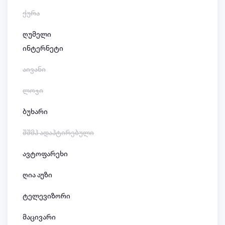
ქურა
ღუმელი
ინტერნეტი
აივანი
ლოჯი
ბუხარი
შშმპ ადაპტირებული
ავტოფარეხი
ღია აუზი
ტელევიზორი
მაცივარი