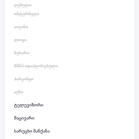
ღუმელი
ინტერნეტი
აივანი
ლოჯი
ბუხარი
შშმპ ადაპტირებული
პარკინგი
აუზი
ტელევიზორი
მაცივარი
სარეცხი მანქანა