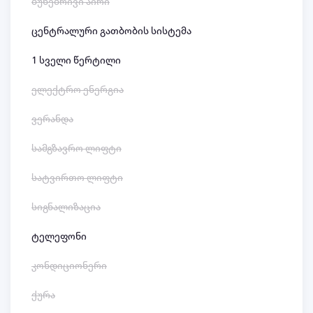
ბუნებრივი აირი
ცენტრალური გათბობის სისტემა
1 სველი წერტილი
ელექტრო ენერგია
ვერანდა
სამგზავრო ლიფტი
სატვირთო ლიფტი
სიგნალიზაცია
ტელეფონი
კონდიციონერი
ქურა