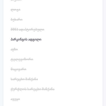
ლოჯი
ბუხარი
შშმპ ადაპტირებული
პარკინგის ადგილი
აუზი
ტელევიზორი
მაცივარი
სარეცხი მანქანა
ჭურჭლის სარეცხი მანქანა
ავეჯი