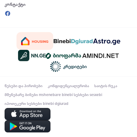
კონტაქტი
წესები და პირობები
კონფიდენციალურობა
საიტის რუკა
მშენებარე ბინები
mshenebare binebi
სესხები
sesxebi
იპოთეკური სესხები
binebi dgiurad