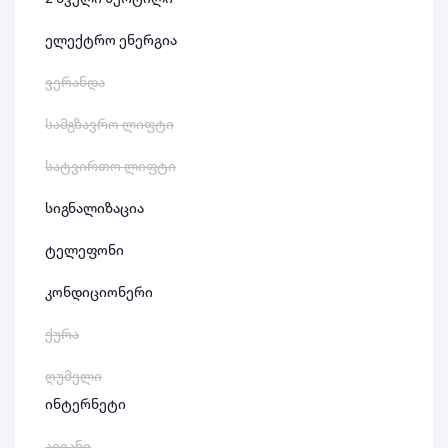
ელექტრო ენერგია
ვერანდა
სამგზავრო ლიფტი
სატვირთო ლიფტი
სიგნალიზაცია
ტელეფონი
კონდიციონერი
ქურა
ღუმელი
ინტერნეტი
აივანი