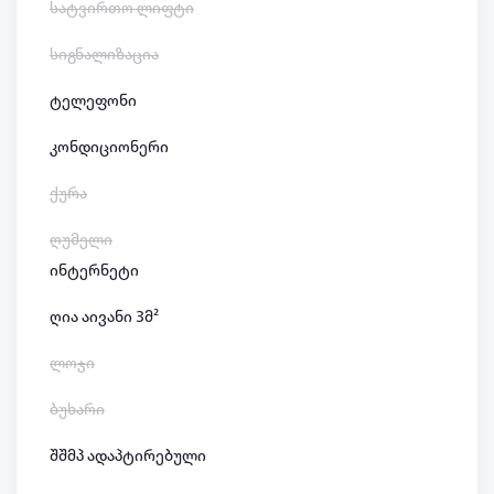
სატვირთო ლიფტი
სიგნალიზაცია
ტელეფონი
კონდიციონერი
ქურა
ღუმელი
ინტერნეტი
ღია აივანი 3მ²
ლოჯი
ბუხარი
შშმპ ადაპტირებული