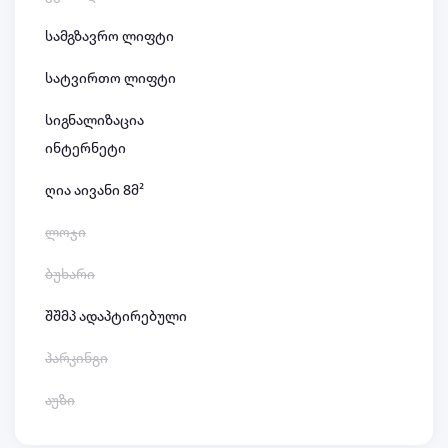
სამგზავრო ლიფტი
სატვირთო ლიფტი
სიგნალიზაცია
ინტერნეტი
ღია აივანი 8მ²
ლოჯი
ბუხარი
შშმპ ადაპტირებული
პარკინგი
აუზი