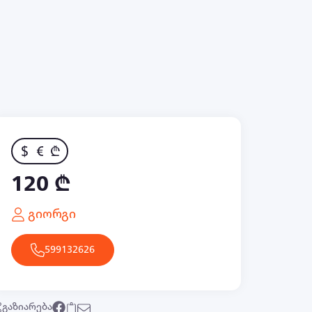
$
€
₾
120 ₾
გიორგი
599132626
გაზიარება