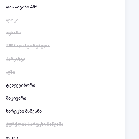
ღია აივანი 4მ²
ლოჯი
ბუხარი
შშმპ ადაპტირებული
პარკინგი
აუზი
ტელევიზორი
მაცივარი
სარეცხი მანქანა
ჭურჭლის სარეცხი მანქანა
ავეჯი