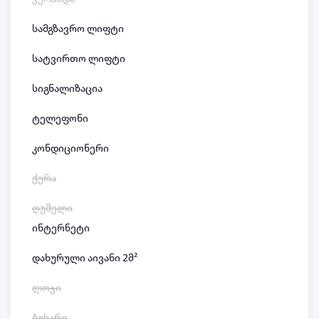
სამგზავრო ლიფტი
სატვირთო ლიფტი
სიგნალიზაცია
ტელეფონი
კონდიციონერი
ქურა
ღუმელი
ინტერნეტი
დახურული აივანი 2მ²
ლოჯი
ბუხარი