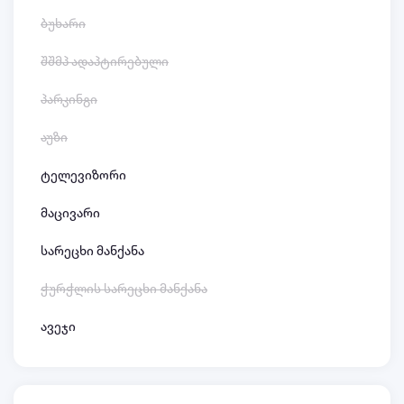
ბუხარი
შშმპ ადაპტირებული
პარკინგი
აუზი
ტელევიზორი
მაცივარი
სარეცხი მანქანა
ჭურჭლის სარეცხი მანქანა
ავეჯი