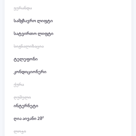
ვერანდა
სამგზავრო ლიფტი
სატვირთო ლიფტი
სიგნალიზაცია
ტელეფონი
კონდიციონერი
ქურა
ღუმელი
ინტერნეტი
ღია აივანი 2მ²
ლოჯი