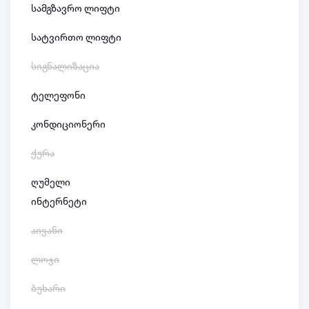
სამგზავრო ლიფტი
სატვირთო ლიფტი
სიგნალიზაცია
ტელეფონი
კონდიციონერი
ქურა
ღუმელი
ინტერნეტი
აივანი
ლოჯი
ბუხარი