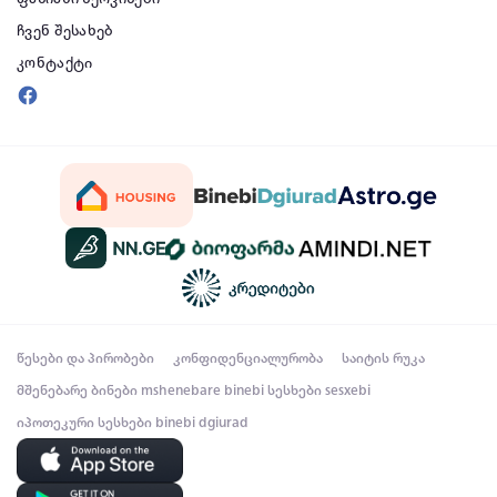
ჩვენ შესახებ
კონტაქტი
წესები და პირობები
კონფიდენციალურობა
საიტის რუკა
მშენებარე ბინები
mshenebare binebi
სესხები
sesxebi
იპოთეკური სესხები
binebi dgiurad