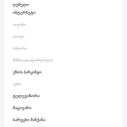
ღუმელი
ინტერნეტი
აივანი
ლოჯი
ბუხარი
შშმპ ადაპტირებული
ეზოს პარკინგი
აუზი
ტელევიზორი
მაცივარი
სარეცხი მანქანა