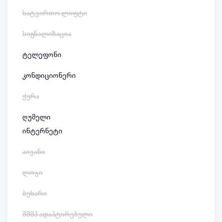
სატვირთო ლიფტი
სიგნალიზაცია
ტელეფონი
კონდიციონერი
ქურა
ღუმელი
ინტერნეტი
აივანი
ლოჯი
ბუხარი
შშმპ ადაპტირებული