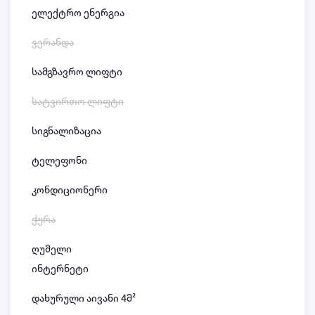
ელექტრო ენერგია
ვერანდა
სამგზავრო ლიფტი
სატვირთო ლიფტი
სიგნალიზაცია
ტელეფონი
კონდიციონერი
ქურა
ღუმელი
ინტერნეტი
დახურული აივანი 4მ²