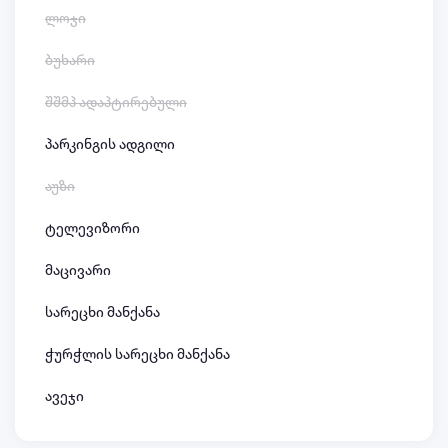
ლოჯი
ბუხარი
შშმპ ადაპტირებული
პარკინგის ადგილი
აუზი
ტელევიზორი
მაცივარი
სარეცხი მანქანა
ჭურჭლის სარეცხი მანქანა
ავეჯი