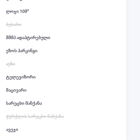
ლოჯი 10მ²
ბუხარი
შშმპ ადაპტირებული
ეზოს პარკინგი
აუზი
ტელევიზორი
მაცივარი
სარეცხი მანქანა
ჭურჭლის სარეცხი მანქანა
ავეჯი