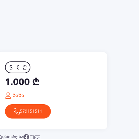
$
€
₾
1.000 ₾
ნანა
579151511
გაზიარება