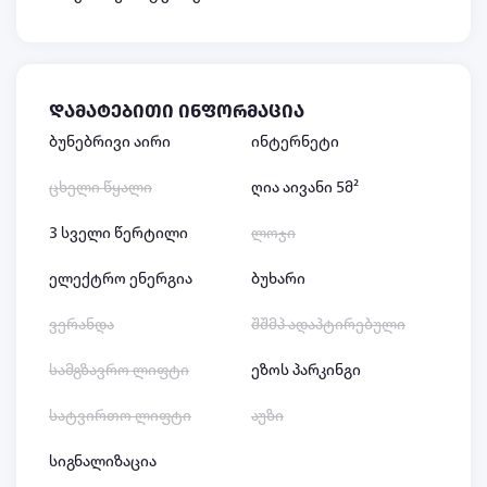
დამატებითი ინფორმაცია
ბუნებრივი აირი
ინტერნეტი
ცხელი წყალი
ღია აივანი 5მ²
3 სველი წერტილი
ლოჯი
ელექტრო ენერგია
ბუხარი
ვერანდა
შშმპ ადაპტირებული
სამგზავრო ლიფტი
ეზოს პარკინგი
სატვირთო ლიფტი
აუზი
სიგნალიზაცია