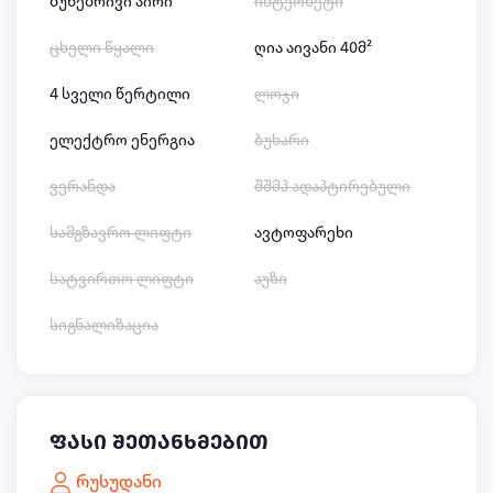
ბუნებრივი აირი
ინტერნეტი
ცხელი წყალი
ღია აივანი 40მ²
4 სველი წერტილი
ლოჯი
ელექტრო ენერგია
ბუხარი
ვერანდა
შშმპ ადაპტირებული
სამგზავრო ლიფტი
ავტოფარეხი
სატვირთო ლიფტი
აუზი
სიგნალიზაცია
ფასი შეთანხმებით
რუსუდანი