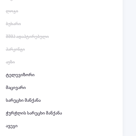
ლოჯი
ბუხარი
შშმპ ადაპტირებული
პარკინგი
აუზი
ტელევიზორი
მაცივარი
სარეცხი მანქანა
ჭურჭლის სარეცხი მანქანა
ავეჯი