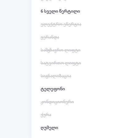
6 სველი წერტილი
ელექტრო ენერგია
ვერანდა
სამგზავრო ლიფტი
სატვირთო ლიფტი
სიგნალიზაცია
ტელეფონი
კონდიციონერი
ქურა
ღუმელი