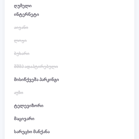
ღუმელი
ინტერნეტი
აივანი
ლოჯი
ბუხარი
შშმპ ადაპტირებული
მისიწქვეშა პარკინგი
აუზი
ტელევიზორი
მაცივარი
სარეცხი მანქანა