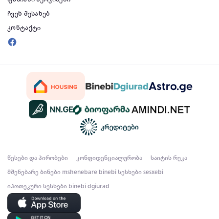
ჩვენ შესახებ
კონტაქტი
წესები და პირობები
კონფიდენციალურობა
საიტის რუკა
მშენებარე ბინები
mshenebare binebi
სესხები
sesxebi
იპოთეკური სესხები
binebi dgiurad