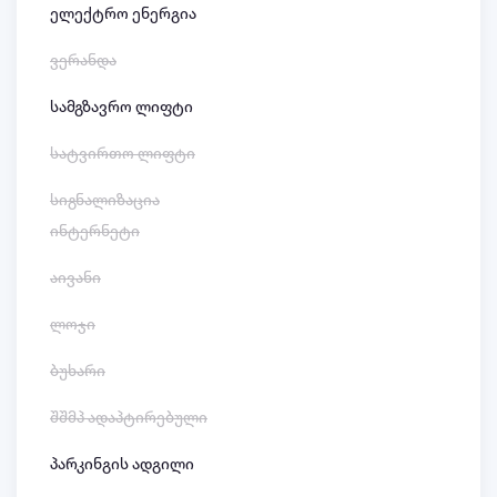
ელექტრო ენერგია
ვერანდა
სამგზავრო ლიფტი
სატვირთო ლიფტი
სიგნალიზაცია
ინტერნეტი
აივანი
ლოჯი
ბუხარი
შშმპ ადაპტირებული
პარკინგის ადგილი