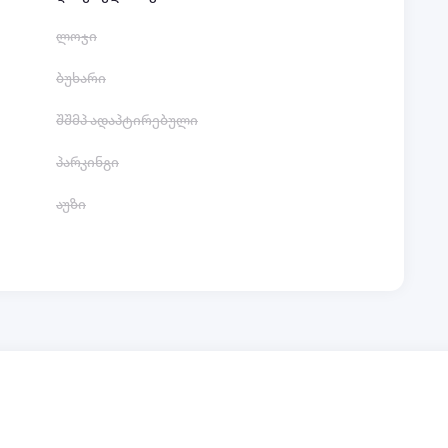
ლოჯი
ბუხარი
შშმპ ადაპტირებული
პარკინგი
აუზი