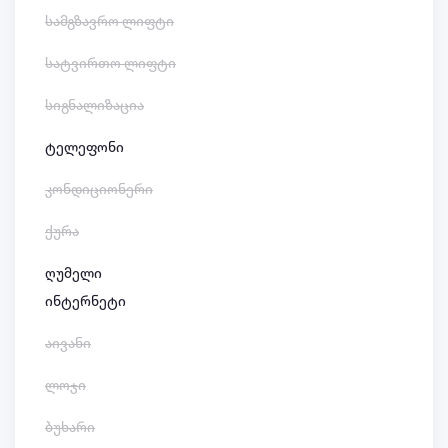
სამგზავრო ლიფტი
სატვირთო ლიფტი
სიგნალიზაცია
ტელეფონი
კონდიციონერი
ქურა
ღუმელი
ინტერნეტი
აივანი
ლოჯი
ბუხარი