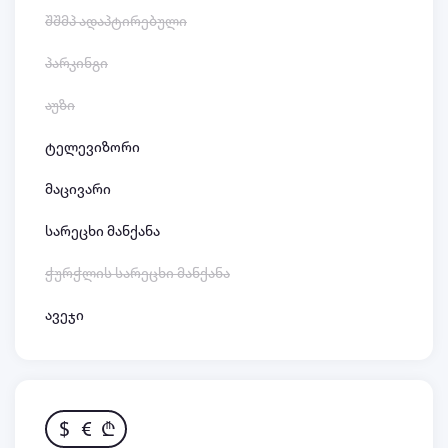
შშმპ ადაპტირებული
პარკინგი
აუზი
ტელევიზორი
მაცივარი
სარეცხი მანქანა
ჭურჭლის სარეცხი მანქანა
ავეჯი
$
€
₾