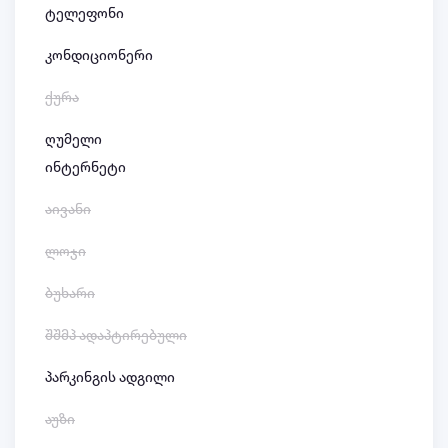
ტელეფონი
კონდიციონერი
ქურა
ღუმელი
ინტერნეტი
აივანი
ლოჯი
ბუხარი
შშმპ ადაპტირებული
პარკინგის ადგილი
აუზი