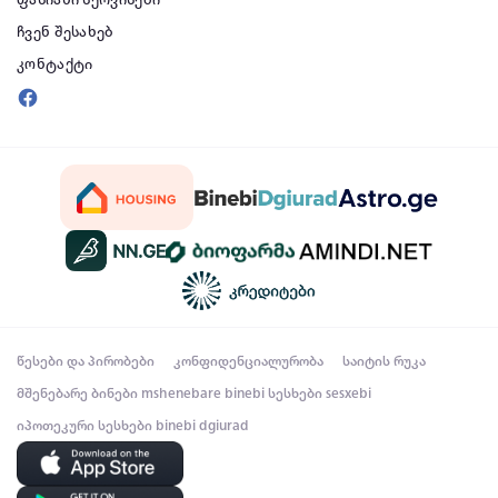
ფასიანი სერვისები
ჩვენ შესახებ
კონტაქტი
წესები და პირობები
კონფიდენციალურობა
საიტის რუკა
მშენებარე ბინები
mshenebare binebi
სესხები
sesxebi
იპოთეკური სესხები
binebi dgiurad