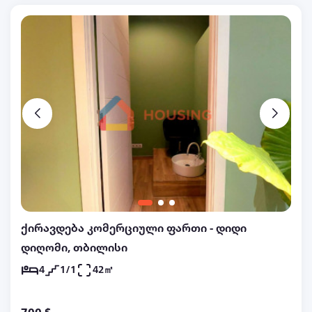
დიდი ვერანდა. ეზოში დახურული ავტოფარეხი.
შესასვლელი კარის წინ მანქანის დასაყენებელი
ადგილი. 14 ოთახი. სამი სველი წერტილი. დიდი
ნათელი ოთახები, მაღალი ჭერით. საერთო ჯამში
სამი დამოუკიდებელი ნაწილია ერთ სახლში.
პირველი სართული და მეორე სართული
ერთმანეთისგან იზოლირებული. სახლი იყო მუდამ
ჩემს საკუთრებაში არის ჩემი ოჯახის აშენებული,
პირადი მოხმარებისთვის ამიტომ არის ძალიან
კარგ მდგომარეობაში. ძველი რემონტი.
ლოკაციიდან გამომდინარე: დელისის მეტროდან
ფეხით 7 წუთია, ნუცუბიძის ქუჩიდან ფეხით 3
წუთია, სამედიცინო უნივერსტეტიდან ფეხით 10
ქირავდება კომერციული ფართი - დიდი
წუთია. ძალიან დიდი პოტენციალი აქვს სასტუმრო,
დიღომი, თბილისი
ჰოსტელი, საბავშო ბაღი და ა.შ. უბანი არის მშვიდი,
4
1/1
42㎡
მყუდრო უსაფრთხო. დაინტერესების შემთხვევაში
ფასზე და გადახდის პირობებზე შესაძლებელია
შეთანხმება