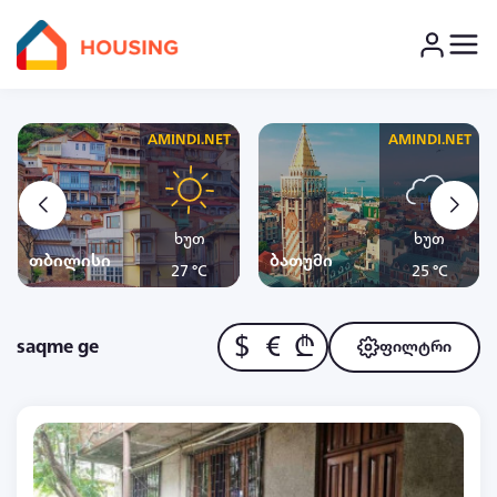
AMINDI.NET
AMINDI.NET
ხუთ
ხუთ
თბილისი
ბათუმი
27 °C
25 °C
$
€
₾
saqme ge
ფილტრი