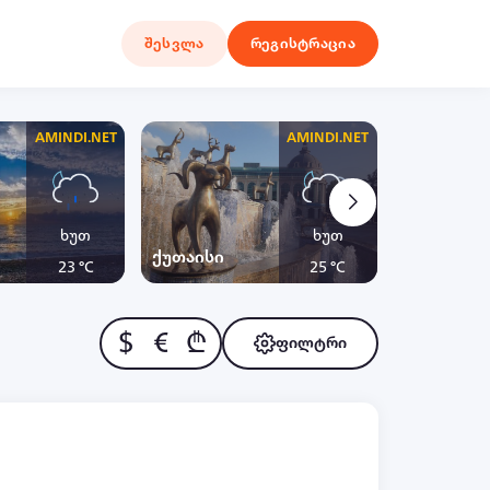
შესვლა
რეგისტრაცია
AMINDI.NET
AMINDI.NET
ხუთ
ხუთ
ქუთაისი
ყაზბეგი
23 °C
25 °C
$
€
₾
ფილტრი