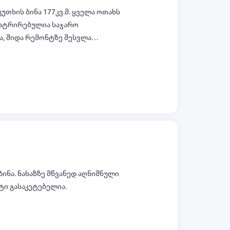
თხის ბინა 177კვ.მ. ყველა ოთახს
გისტრირებულია საჯარო
ა, შიდა რემონტზე შესვლა
თულზე
ალაქზე. შენობის ფასადი
 გამოიყენება პერლიტის ბლოკი,
ყოფს. ასევე მოხდება
ბინა. ნახაზზე მწვანედ აღნიშნული
ტი გასაკეტებელია.
ყველა ფოტო (+4)