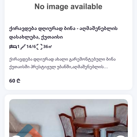
ქირავდება დღიურად ბინა - აღმაშენებლის
დასახლება, ქუთაისი
1
14/6
36㎡
ქირავდება დღიურად ახალი გარემონტებული ბინა
ქუთაისში პრესტიჟულ უბანში,აღმაშენებლის
გამზირზე,(პალმების ხეივანში),ბინაში არის
60 ₾
სრული კომფორტი,ავეჯი და
ტექნიკა.კონდენციონერი,გათბობა,
ტელევიზორი,wifi, ცხელი და ცივი
წყალი.სამზარეულო და საჭირო ინვენტარი.ბინა
გათვლილია 2 სტუმარზე.