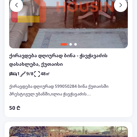
ქირავდება დღიურად ბინა - ჭავჭავაძის
დასახლება, ქუთაისი
1
9/8
48㎡
ქირავდება დღიურად 599050284 ბინა ქუთაისში
პრესტიჟულ უბანში,ილია ჭავჭავაძის
გამზირზე,მაკდონალდსის, ავტოსადგურისა და
50 ₾
კეჩის ბაზარის მიმდებარედ, ბინაში არის სრული
კომფორტი,ავეჯი და
ტექნიკა,კონდენციონერი,გათბობა, ტელევიზორი,
wifi, ცხელი და ცივი წყალი.სამზარეულო და